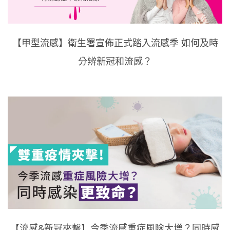
【甲型流感】衛生署宣佈正式踏入流感季 如何及時
分辨新冠和流感？
【流感&新冠夾撃】今季流感重症風險大增？同時感