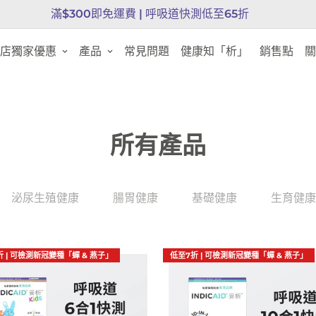
滿$300即免運費 |
呼吸道快測低至65折
店獨家優惠
產品
常見問題
健康知「析」
銷售點
關
所有產品
泌尿生殖健康
腸胃健康
基礎健康
生育健康
折 | 可檢測新冠變種「蟬 & 燕子」
低至7折 | 可檢測新冠變種「蟬 & 燕子」