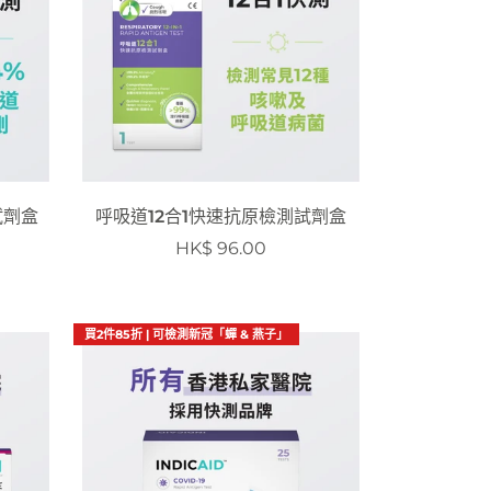
試劑盒
呼吸道12合1快速抗原檢測試劑盒
HK$ 96.00
買2件85折 | 可檢測新冠「蟬 & 燕子」