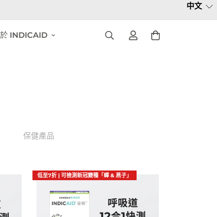
中文
於 INDICAID
保健產品
低至7折 | 可檢測新冠變種「蟬 & 燕子」