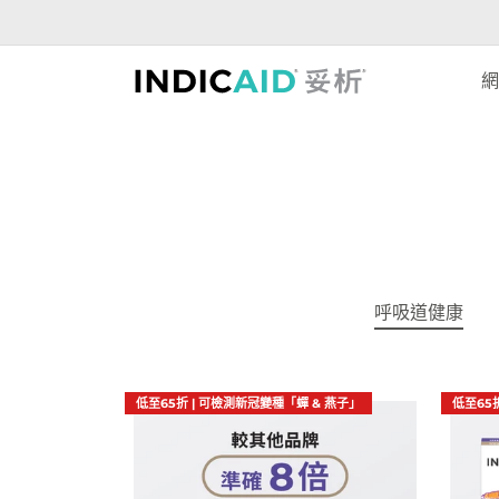
網
呼吸道健康
低至65折 | 可檢測新冠變種「蟬 & 燕子」
低至65