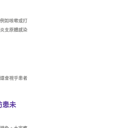
例如咳嗽或打
炎支原體感染
還會視乎患者
防患未