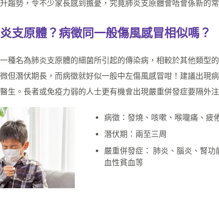
升趨勢，令不少家長感到擔憂，究竟肺炎支原體會唔會係新的常
炎支原體？病徵同一般傷風感冒相似嗎？
一種名為肺炎支原體的細菌所引起的傳染病，相較於其他類型的
微但潛伏期長，而病徵就好似一般中左傷風感冒咁！建議出現病
醫生。長者或免疫力弱的人士更有機會出現嚴重併發症要隔外注
病徵：發燒、咳嗽、喉嚨痛、疲
潛伏期：兩至三周
嚴重併發症： 肺炎、腦炎、腎功
血性貧血等