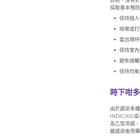
目前，沒有針
採取基本預防
保持個人
咳嗽或打
當出現呼
保持室內
避免接觸
保持均衡
時下咁多
由於感染多種
INDICA
及⼄型流感、
握感染後用藥