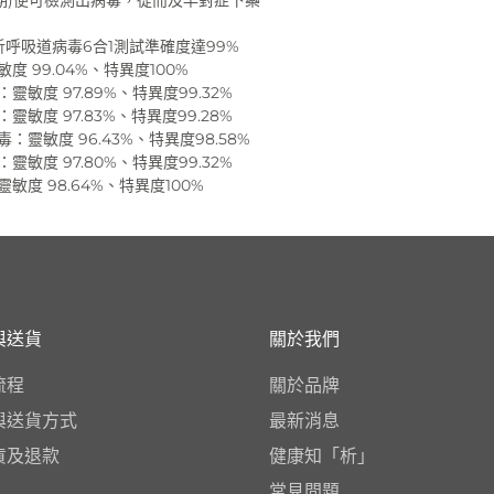
期)便可檢測出病毒，從而及早對症下藥
D妥析呼吸道病毒6合1測試準確度達99%
敏度 99.04%、特異度100%
靈敏度 97.89%、特異度99.32%
靈敏度 97.83%、特異度99.28%
毒：靈敏度 96.43%、特異度98.58%
靈敏度 97.80%、特異度99.32%
靈敏度 98.64%、特異度100%
與送貨
關於我們
流程
關於品牌
與送貨方式
最新消息
貨及退款
健康知「析」
常見問題