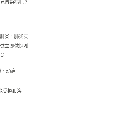
見傳染病呢？
肺炎，肺炎支
徵立即做快測
意！
倦、頭痛
能受損和溶