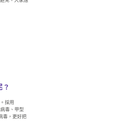
避免。大家應
 ?
。採用
冠病毒、甲型
病毒，更好把