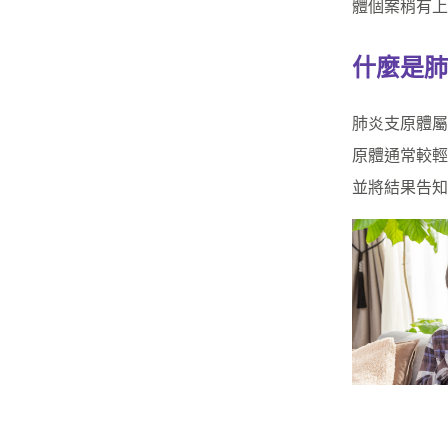
體個案稍有上
什麼是肺
肺炎支原體屬
原體通常較輕
並將結果告知