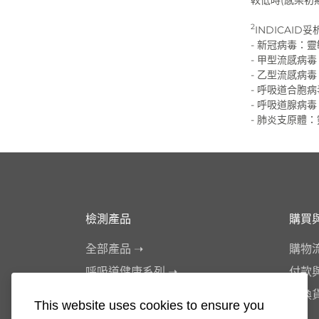
較低時(感染初
2
INDICAI
- 新冠病毒：靈
- 甲型流感病毒：
- 乙型流感病毒：
- 呼吸道合胞病
- 呼吸道腺病毒：
- 肺炎支原體：
檢測產品
購買
全部產品 ➝
購物
呼吸道健康系列 ➝
付款
泌尿生殖健康系列 ➝
退換
This website uses cookies to ensure you
腸胃健康系列 ➝