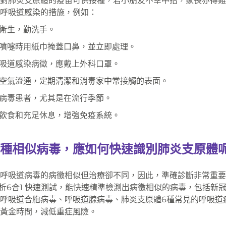
對肺炎支原體的疫苗可供接種，若小朋友不幸中招，家長亦得難
呼吸道感染的措施，例如：
衛生，勤洗手。
噴嚏時用紙巾掩蓋口鼻，並立即處理。
吸道感染病徵，應戴上外科口罩。
空氣流通，定期清潔和消毒家中常接觸的表面。
病毒患者，尤其是在流行季節。
飲食和充足休息，增強免疫系統。
種相似病毒，應如何快速識別肺炎支原體呢
呼吸道病毒的病徵相似但治療卻不同，因此，準確診斷非常重要
ID妥析6合1 快速測試，能快速精準檢測出病徵相似的病毒，包括新
呼吸道合胞病毒、呼吸道腺病毒、肺炎支原體6種常見的呼吸道
黃金時間，減低重症風險。