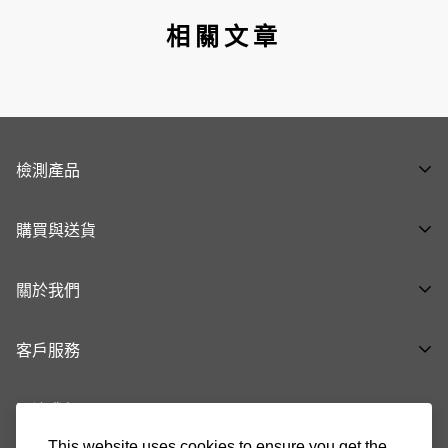
相關文章
檢測產品
全部產品 ➝
購買與送貨
呼吸道健康系列 ➝
購物流程
泌尿生殖健康系列 ➝
關於我們
付款與送貨方式
腸胃健康系列 ➝
關於品牌
退換貨及退款
基礎健康 ➝
客戶服務
最新消息
生育健康系列 ➝
健康知「析」
關注我們
37008888
常見問題
cs@indicaid.com
This website uses cookies to ensure you get the