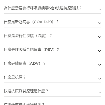
INDICAID™妥析™ 呼吸道病毒5合1 快速抗原檢測試劑
為什麼需要進行呼吸道病毒5合1快速抗原測試？
盒，能簡單快速檢測出5種病徵相似的呼吸道病毒（新冠病
毒/甲型及⼄型流感/呼吸道合胞病毒/呼吸道腺病毒），令您
新冠病毒、甲型流感、⼄型流感、呼吸道合胞病毒及呼吸道
什麼是新冠病毒（COVID-19）？
可更早作出合適的治療及減少出現併發症機會。
腺病毒的感染徵狀十分相似，包括發燒、發冷、咳嗽、喉嚨
痛及流鼻水等，然而治療方案卻大有不同。及早分辨感染病
2019冠狀病毒病(COVID-19)是由 SARS-CoV-2 病毒引起
什麼是流行性流感（流感）？
毒能讓你更精準安排合適的治療方案，減低自身風險及保障
的一種傳染病。新冠病毒最常見的病徵包括發燒、乾咳及感
家人健康。
到疲乏，其他病徵包括喪失味覺或嗅覺、鼻塞、結膜炎、喉
季節性流感（流感）是一種由流感病毒引起的急性呼吸道感
什麼是呼吸道合胞病毒（RSV）?
嚨痛及頭痛等。根據世界衞生組織的發文，預計有10-20%
染。在香港，流感一般分別於每年一月至三/四月及七至八
的人可能會繼續受到2019冠狀病毒病的中長期影響，這些
月較為流行。較為常見可感染人類的季節性流感病毒包括甲
呼吸道合胞病毒感染（RSV）是一種常見的呼氣道感染，
什麼是腺病毒（ADV）？
影響被統稱為「長新冠」。
型流感及乙型流感。
在香港全年皆會發生。這種病毒會引致呼吸道疾病（例如氣
管、肺部及中耳的感染），並是引致1歲以下嬰兒支氣管炎
腺病毒是一組感染人類黏膜的病毒，在香港全年都會發生感
新冠病毒的主要傳播途徑包括經呼吸道的飛沫或觸摸被病毒
流感病毒的主要傳播途徑包括患者咳嗽、打噴嚏或說話時產
什麼是抗原？
和肺炎的最普遍原因。呼吸道合胞病毒最常見的病徵包括發
染。
污染的表面或物件等。預防新冠病毒感染的建議包括佩戴口
生的呼吸道飛沫。流感最常見的病徵包括發燒、咳嗽、喉嚨
燒、流鼻水、咳嗽、頭痛、食慾減退、身體感到痛楚或軟弱
罩、接種新冠疫苗以及保持良好個人衛生管理。
抗原 (antigen) 是指病原體(例如病毒、細菌等)外部的分子
痛、流鼻水、肌肉痛、疲倦和頭痛等。若屬高危群組（例如
腺病毒可引致呼吸系統症狀，但不同的血清類型的腺病毒可
快速抗原測試原理是什麼？
無力等。
或分子結構，在人體中能夠引起人體免疫系統產生免疫反
免疫力受抑制、年齡較大或本身有健康問題的人士），感染
引致其他症狀，例如腸道感染病徵及眼睛發炎。常見的腺病
根據香港衛生署最新建議，新冠病毒檢測呈陽性人士若屬高
應。一些常見的抗原包括：醣類、脂肪或更大的分子(如蛋
流感有可能會引致嚴重疾病，例如支氣管炎或肺炎等併發
抗原存在於新冠病毒 (SARS-CoV-2)、甲型及乙型流感病
呼吸道合胞病毒主要通過直接接觸患者的分泌物或接觸剛染
毒病徵包括咳嗽、流鼻水、喉嚨痛、發燒、腹痛、腹瀉及紅
危群組（例如免疫力受抑制、年齡較大或本身有健康問題的
使用什麼樣本進行檢測？