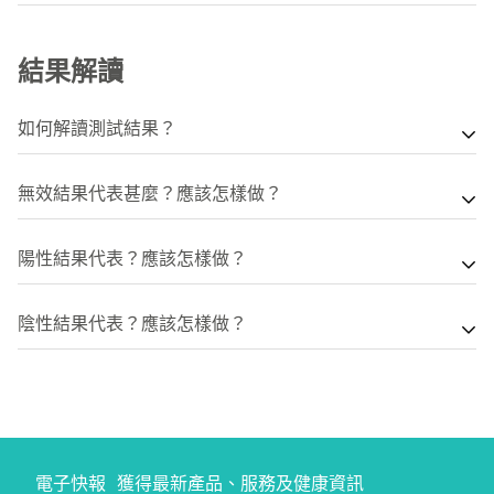
在測試卡的4個圓形開口上方擠出3滴測試溶液(必須平放至
快速抗原測試取樣過程很簡單，只需將採樣棒伸入鼻腔2.5
檢測完成)
厘米的位置即可，無需深入鼻咽部位，不會帶來任何不適或
結果解讀
15分鐘後直接讀取測試結果(不可超過20分鐘讀取結果，否
痛楚。
則結果無效)
如何解讀測試結果？
測試卡有4個測試窗口，分別顯示不同病毒的測試結果：
無效結果代表甚麼？應該怎樣做？
FLU A/B
(甲型/⼄型流感病毒) : 尋找測試卡上‘C’(對
本測試無法測定你是否感染新冠病毒、甲型及⼄型流感病
照)、‘A’(甲型流感)、‘B’(⼄型流感)旁邊的指⽰線。
陽性結果代表？應該怎樣做？
毒、呼吸道合胞病毒和呼吸道腺病毒的可能性。假如測試無
COVID-19
(新冠病毒)
RSV
(呼吸道合胞病毒) /
ADV
(呼吸
效，你應使⽤新的採樣棒以採集新的⿐腔樣本再次進⾏測
本測試從你的樣本中檢測出能引發新冠病毒、甲型及⼄型流
陰性結果代表？應該怎樣做？
道腺病毒) : 尋找測試卡上‘C’(對照)、‘T’(測試)旁邊的指⽰
試。
感病毒、呼吸道合胞病毒和呼吸道腺病毒的病毒，你很可能
線。
已感染了相應的病毒並且具有傳染性。請⽴即聯絡你的家庭
本測試未有在您的樣本中檢測出能引發新冠病毒、甲型及⼄
醫⽣，並根據你的測試結果及病史、病徵為你安排合適的護
陰性：只有 'C' 線
型流感病毒、呼吸道合胞病毒和呼吸道腺病毒抗原。陰性測
理。
陽性：'C' 線及任何一條 'A'、'B' 或 'T' 線
試結果並不能排除感 染新冠病毒、甲型及⼄型流感病毒、
結果無效：如果C區無紅線，不論 'A'、'B' 或 'T' 區是否有紅
呼吸道合胞病毒和呼吸道腺病毒的可能性。
電子快報
獲得最新產品、服務及健康資訊
線，檢測結果都是無效，須重新進行快速測試