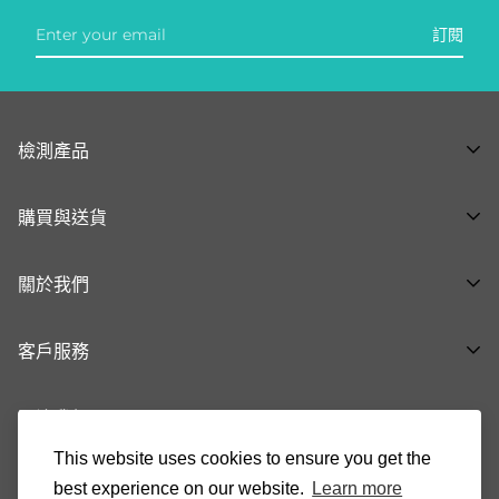
訂閱
檢測產品
全部產品 ➝
購買與送貨
呼吸道健康系列 ➝
購物流程
泌尿生殖健康系列 ➝
關於我們
付款與送貨方式
腸胃健康系列 ➝
關於品牌
退換貨及退款
基礎健康 ➝
客戶服務
最新消息
生育健康系列 ➝
健康知「析」
關注我們
37008888
常見問題
cs@indicaid.com
This website uses cookies to ensure you get the
聯絡我們
90146321
best experience on our website.
Learn more