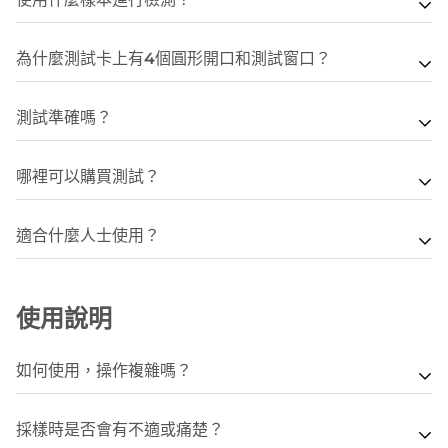
白質等)。
症，甚至導致死亡。
毒、呼吸道合胞病毒和腺病毒表面或病毒中，通常在感染早
有患者鼻或喉部分泌物的物件傳播。大部分感染呼吸道合胞
眼症等。腺病毒主要通過患者咳嗽、打噴嚏或說話時產生的
人士）或出現明顯病徵，應盡快求醫。有病徵的人士應留在
期就可以在上呼吸道中被檢測出來，可以作為檢測新冠病毒
病毒的患者病情輕微，通常可以使用支援性療法紓緩病況。
使用淺層鼻拭子樣本，直接從鼻腔取樣。
呼吸道飛沫、接觸受污染的物件或進食受污染的食物或食水
家中休息，避免外出。沒有徵狀的人士可自由外出或上班。
根據香港衛生署建議，流感患者可以通過充足休息和多喝水
為什麼測試卡上有4個圓形開口和測試窗口？
和流感病毒的指標。
如果感染個案嚴重，或需氧氣療法或管飼法。如出現細菌性
傳播，腺病毒可於學校及醫院等院舍引致感染爆發。
治理，若出現流感病徵，不應上班或上學。如果病徵因細菌
了解更多有關新冠病毒感染詳情，請瀏覽香港衛生署網頁：
感染併發症，應按醫生指示服用抗生素。如患者有先天性心
INDICAID™妥析™ 呼吸道病毒5合1快速抗原測試有4個圓
感染或感染持續惡化，應立即求診，或需服用由醫生處方的
此病症並無特別的抗病毒療法，患者一般依靠輔助性治療及
https://www.chp.gov.hk/tc/healthtopics/content/24/1
測試準確嗎？
臟病或肺病，可能需要考慮採用抗病毒劑。
形開口和測試窗口，分別測試甲型、乙型流感病毒 、新冠
抗生素或抗病毒劑。
補充水分。
病毒、 呼吸道合胞病毒、呼吸道腺病毒。
INDICAID™妥析™ 呼吸道病毒5合1測試準確度達98%:
了解更多有關呼吸道合胞病毒感染詳情，請瀏覽香港衛生署
了解更多有關流感感染詳情，請瀏覽香港衛生署網頁：
哪裡可以購買測試？
了解更多有關腺病毒感染詳情，請瀏覽香港衛生署網頁：
新冠病毒：靈敏度 99.04%、特異度100%
網頁：
https://www.chp.gov.hk/tc/healthtopics/content/24/2
https://www.chp.gov.hk/tc/healthtopics/content/24/1
甲型流感病毒：靈敏度 97.89%、特異度99.32%
INDICAID™妥析™呼吸道病毒5合1測試現已於
https://www.chp.gov.hk/tc/healthtopics/content/24/3
適合什麼人士使用？
乙型流感病毒：靈敏度 97.83%、特異度99.28%
INDICAID™妥析™官網及各大屈臣氏藥房有售
呼吸道合胞病毒：靈敏度 96.43%、特異度98.58%
免疫力較低人士如幼童、長者及長期病患者
呼吸道腺病毒：靈敏度 97.80%、特異度99.32%
近期接觸過呼吸道病毒患者或疑似患者
使用說明
經常接觸客戶的一線人員
經常乘搭公共交通
如何使用，操作複雜嗎？
參加大型活動、到訪社區或其他公共人流量多的場所如
將採樣棒伸入每邊鼻腔約2.5cm，沿鼻腔內壁打5個大圈
學校及醫院
採樣時是否會有不適或痛楚？
將採樣棒在測試溶液的小瓶中攪動10次