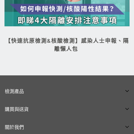
【快速抗原檢測&核酸檢測】感染人士申報、隔
離懶人包
檢測產品
全部產品 ➝
購買與送貨
呼吸道健康系列 ➝
購物流程
泌尿生殖健康系列 ➝
關於我們