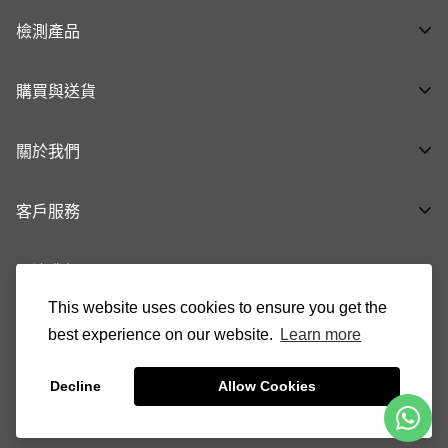
檢測產品
全部產品 ➝
購買與送貨
呼吸道健康系列 ➝
購物流程
泌尿生殖健康系列 ➝
關於我們
付款與送貨方式
腸胃健康系列 ➝
關於品牌
退換貨及退款
基礎健康 ➝
客戶服務
最新消息
生育健康系列 ➝
健康知「析」
關注我們
37008888
常見問題
cs@indicaid.com
This website uses cookies to ensure you get the
聯絡我們
90146321
best experience on our website.
Learn more
®
®
Decline
Allow Cookies
|
© 2025 INDICAID
妥析
保留所有權利
服務條款
私隱政策