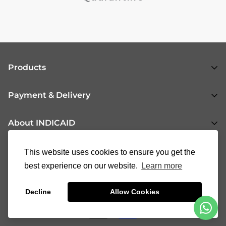
Products
All Products
Payment & Delivery
Respiratory Health
Shopping Flow
About INDICAID
Urogenital Health
Payment & Delivery Methods
Gastrointestinal Health
About Us
Support
This website uses cookies to ensure you get the
Return & Refund
General Health
News
best experience on our website.
Learn more
Fertility Health
Follow Us
INDICAID Blog
37008888
Decline
Allow Cookies
cs@indicaid.com
FAQs
90146321
Contact Us