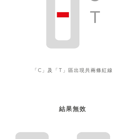
「C」及「T」區出現共兩條紅線
結果無效