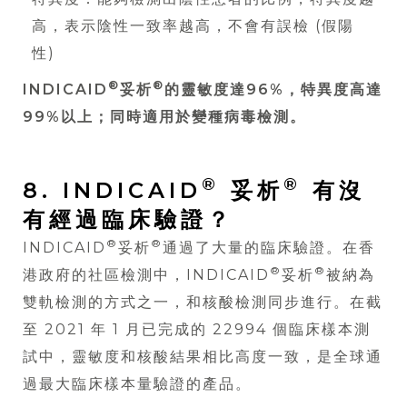
高，表示陰性一致率越高，不會有誤檢 (假陽
性)
®
®
INDICAID
妥析
的靈敏度達96%，特異度高達
99%以上；同時適用於變種病毒檢測。
®
®
8. INDICAID
妥析
有沒
有經過臨床驗證？
®
®
INDICAID
妥析
通過了大量的臨床驗證。在香
®
®
港政府的社區檢測中，INDICAID
妥析
被納為
雙軌檢測的方式之一，和核酸檢測同步進行。在截
至 2021 年 1 月已完成的 22994 個臨床樣本測
試中，靈敏度和核酸結果相比高度一致，是全球通
過最大臨床樣本量驗證的產品。