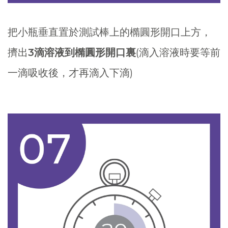
把小瓶垂直置於測試棒上的橢圓形開口上方，
擠出
3滴溶液到橢圓形開口裏
(滴入溶液時要等前
一滴吸收後，才再滴入下滴)