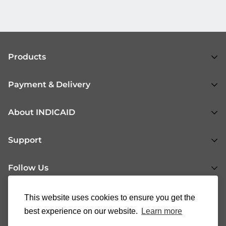
Products
All Products
Payment & Delivery
Respiratory Health
Shopping Flow
About INDICAID
Urogenital Health
Payment & Delivery Methods
Gastrointestinal Health
About Us
Support
Return & Refund
General Health
News
Fertility Health
Follow Us
INDICAID Blog
37008888
cs@indicaid.com
FAQs
This website uses cookies to ensure you get the
90146321
Contact Us
best experience on our website.
Learn more
®
|