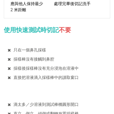
應與他人保持最少
處理完畢後切記洗手
2 米距離
使用快速測試時切記
不要
只在一個鼻孔採樣
採樣棒沒有接觸到鼻腔
採樣後採樣棒沒有充分浸泡在溶液中
直接把溶液滴入採樣棒中的讀取窗口
滴太多／少溶液到測試棒橢圓形開口
直立、側立、傾側或翻轉放置採樣棒