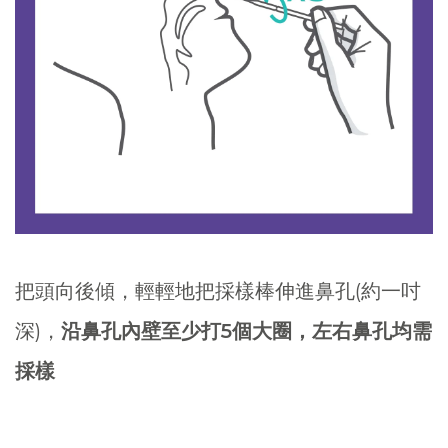
把頭向後傾，輕輕地把採樣棒伸進鼻孔(約一吋
深)，
沿鼻孔內壁至少打5個大圈，左右鼻孔均需
採樣