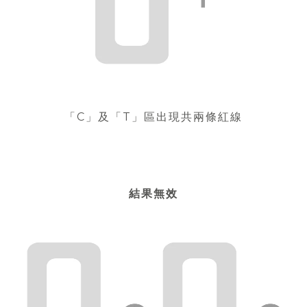
「C」及「T」區出現共兩條紅線
結果無效